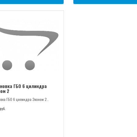
новка ГБО 6 цилиндра
ом 2
овка ГБО 6 цилиндра Эконом 2..
руб.